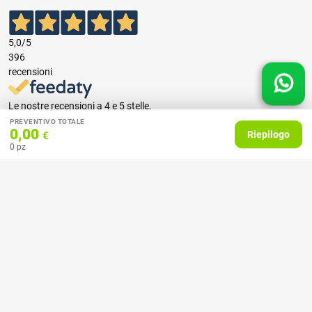
5,0
/5
396
recensioni
Le nostre recensioni a 4 e 5 stelle.
Clicca qui per leggerle tutte >
PREVENTIVO TOTALE
0,00
Riepilogo
€
Precedente
Successivo
0
pz
07 Aprile 2026
consiglio
Acquirente verificato
27 Febbraio 2025
Ottime stampe e tempi celeri!
Acquirente verificato