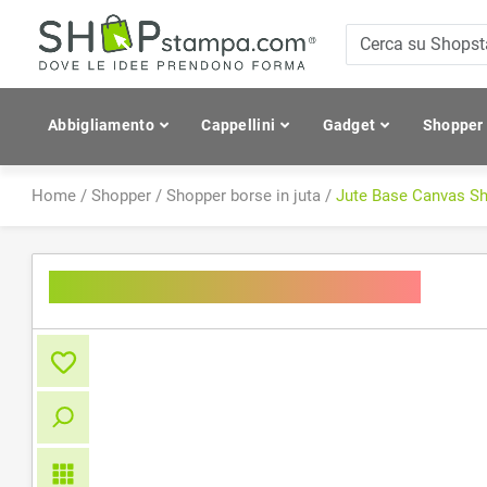
Abbigliamento
Cappellini
Gadget
Shopper
Home
/
Shopper
/
Shopper borse in juta
/
Jute Base Canvas S
Jute Base Canvas Shopper