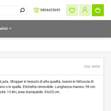
0804425695
atici
COD. W450
ta. Shopper in tessuto di alta qualità, manici in fettuccia di
no o in spalla. Etichetta removibile. Lunghezza manico: 59 cm.
tà: 13 litri, area stampabile: 33x25 cm.