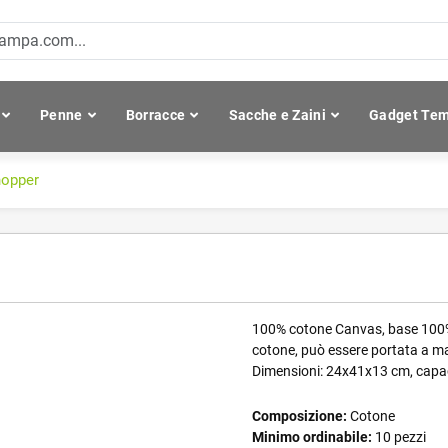
Penne
Borracce
Sacche e Zaini
Gadget Tem
hopper
100% cotone Canvas, base 100% ju
cotone, può essere portata a ma
Dimensioni: 24x41x13 cm, capaci
Composizione:
Cotone
Minimo ordinabile:
10 pezzi