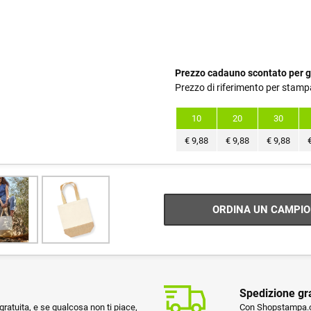
Prezzo cadauno scontato per g
Prezzo di riferimento per stamp
10
20
30
€
9,88
€
9,88
€
9,88
ORDINA UN CAMPIO
Spedizione gr
ratuita, e se qualcosa non ti piace,
Con Shopstampa.co