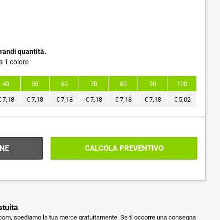
randi quantità.
a 1 colore
40
50
60
70
80
90
100
€
7,18
€
7,18
€
7,18
€
7,18
€
7,18
€
7,18
€
5,02
NE
CALCOLA PREVENTIVO
atuita
m, spediamo la tua merce gratuitamente. Se ti occorre una consegna