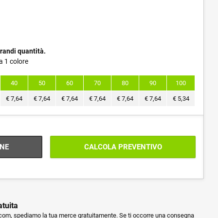
randi quantità.
a 1 colore
40
50
60
70
80
90
100
€
7,64
€
7,64
€
7,64
€
7,64
€
7,64
€
7,64
€
5,34
NE
CALCOLA PREVENTIVO
atuita
m, spediamo la tua merce gratuitamente. Se ti occorre una consegna