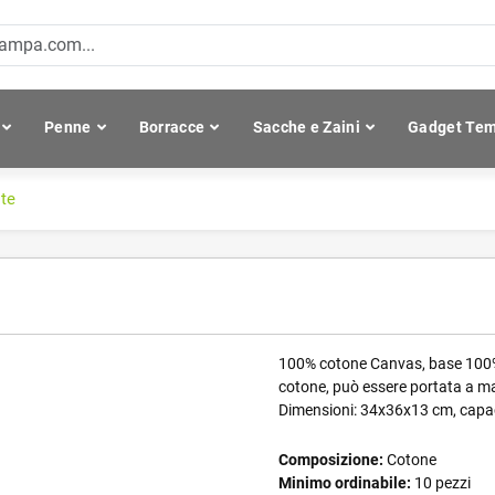
Penne
Borracce
Sacche e Zaini
Gadget Tem
te
100% cotone Canvas, base 100% ju
cotone, può essere portata a ma
Dimensioni: 34x36x13 cm, capaci
Composizione:
Cotone
Minimo ordinabile:
10 pezzi