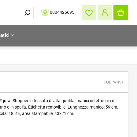
0804425695
atici
COD. W451
ta. Shopper in tessuto di alta qualità, manici in fettuccia di
no o in spalla. Etichetta removibile. Lunghezza manico: 59 cm.
tà: 18 litri, area stampabile: 43x21 cm.