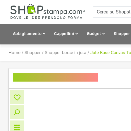
Abbigliamento
Cappellini
Gadget
Shopper
Home
/
Shopper
/
Shopper borse in juta
/
Jute Base Canvas To
Jute Base Canvas Tote