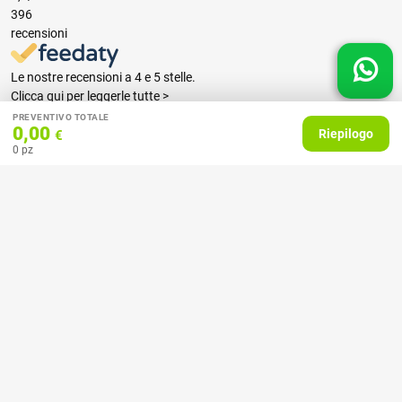
396
recensioni
Le nostre recensioni a 4 e 5 stelle.
Clicca qui per leggerle tutte >
Precedente
Successivo
PREVENTIVO TOTALE
0,00
Riepilogo
€
0
pz
07 Aprile 2026
consiglio
Acquirente verificato
27 Febbraio 2025
Ottime stampe e tempi celeri!
Acquirente verificato
18 Febbraio 2025