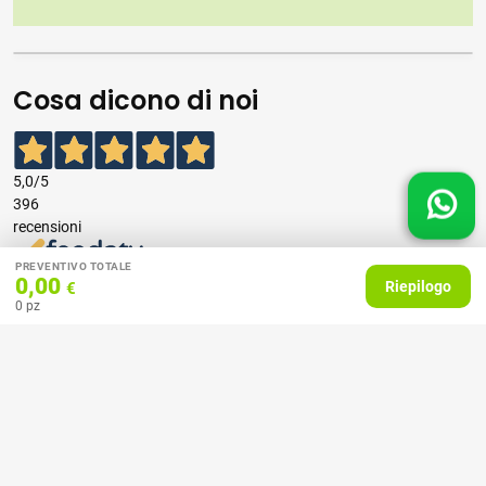
Cosa dicono di noi
5,0
/5
396
recensioni
PREVENTIVO TOTALE
Le nostre recensioni a 4 e 5 stelle.
0,00
Riepilogo
€
Clicca qui per leggerle tutte >
0
pz
Precedente
Successivo
07 Aprile 2026
consiglio
Acquirente verificato