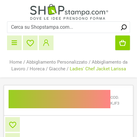
Home
/
Abbigliamento Personalizzato
/
Abbigliamento da
Lavoro
/
Horeca
/
Giacche
/
Ladies' Chef Jacket Larissa
Ladies' Chef Jacket
COD.
Larissa
KJF3