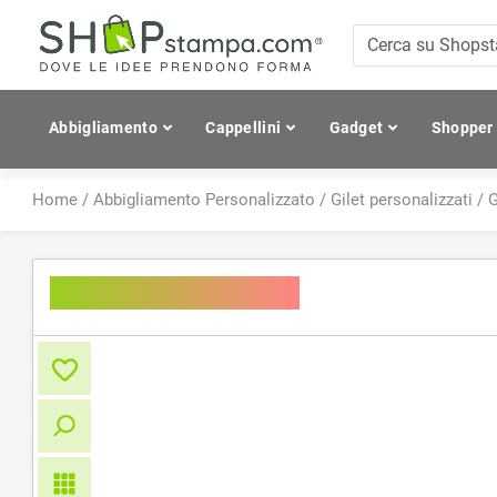
Abbigliamento
Cappellini
Gadget
Shopper
Home
/
Abbigliamento Personalizzato
/
Gilet personalizzati
/
G
Ladies' Down Vest