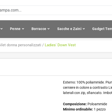
Penne
Borracce
Sacche e Zaini
Gadget Tem
ilet donna personalizzati
/
Ladies' Down Vest
Esterno: 100% poliammide. Piumi
cerniere in colore a contrasto Li
laterali con zip, sfiancato. Imb
Composizione:
Poloammide
Minimo ordinabile:
1 pezzo