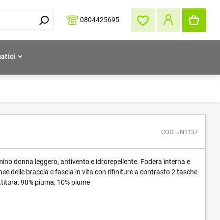
0804425695
atici
COD. JN1137
no donna leggero, antivento e idrorepellente. Fodera interna e
nee delle braccia e fascia in vita con rifiniture a contrasto 2 tasche
ottitura: 90% piuma, 10% piume