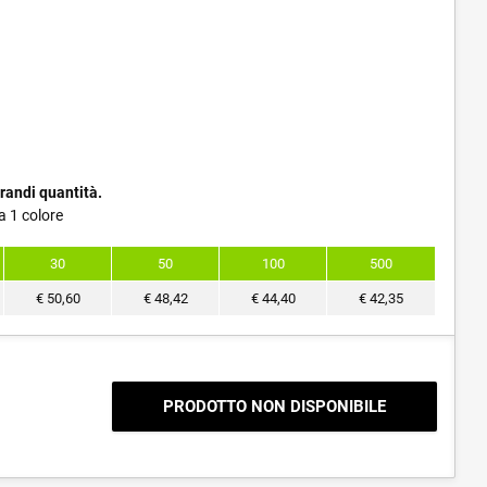
randi quantità.
a 1 colore
30
50
100
500
€
50,60
€
48,42
€
44,40
€
42,35
PRODOTTO NON DISPONIBILE