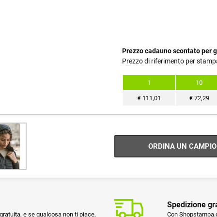
Prezzo cadauno scontato per g
Prezzo di riferimento per stamp
1
10
€
111,01
€
72,29
ORDINA UN CAMPIO
Spedizione gr
ratuita, e se qualcosa non ti piace,
Con Shopstampa.co