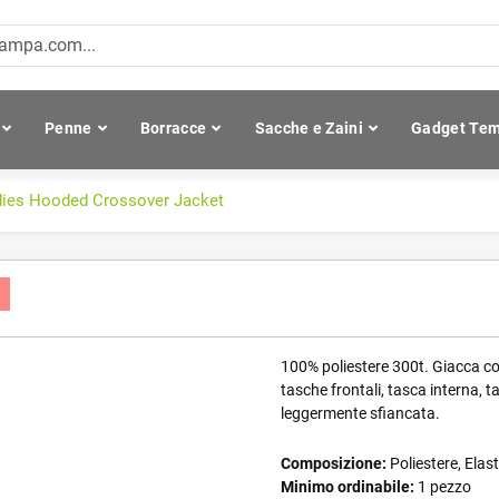
Penne
Borracce
Sacche e Zaini
Gadget Tem
dies Hooded Crossover Jacket
t
100% poliestere 300t. Giacca co
tasche frontali, tasca interna, ta
leggermente sfiancata.
Composizione:
Poliestere, Elas
Minimo ordinabile:
1 pezzo