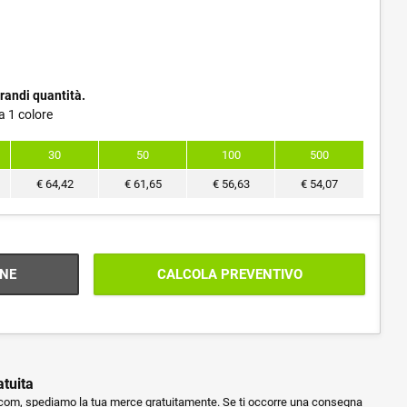
randi quantità.
a 1 colore
30
50
100
500
€
64,42
€
61,65
€
56,63
€
54,07
NE
CALCOLA PREVENTIVO
atuita
m, spediamo la tua merce gratuitamente. Se ti occorre una consegna