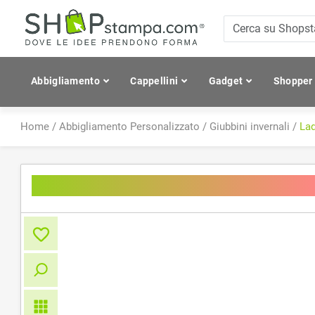
Abbigliamento
Cappellini
Gadget
Shopper
Home
/
Abbigliamento Personalizzato
/
Giubbini invernali
/
La
Ladies Hooded Crossover Jacke