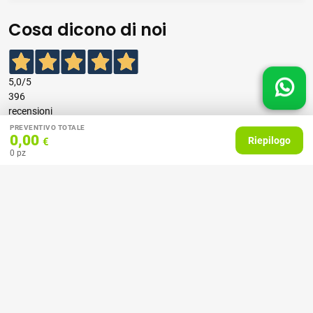
Cosa dicono di noi
5,0
/5
396
recensioni
PREVENTIVO TOTALE
0,00
Riepilogo
€
Le nostre recensioni a 4 e 5 stelle.
0
pz
Clicca qui per leggerle tutte >
Precedente
Successivo
07 Aprile 2026
consiglio
Acquirente verificato
27 Febbraio 2025