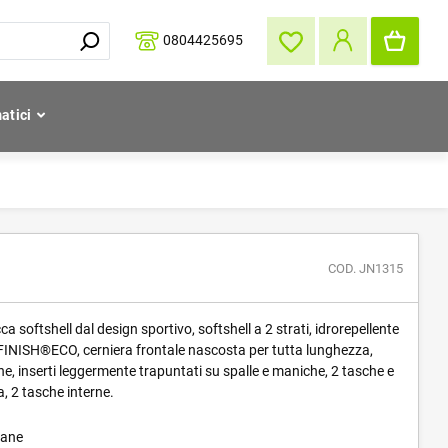
0804425695
atici
COD. JN1315
a softshell dal design sportivo, softshell a 2 strati, idrorepellente
FINISH®ECO, cerniera frontale nascosta per tutta lunghezza,
ne, inserti leggermente trapuntati su spalle e maniche, 2 tasche e
a, 2 tasche interne.
tane