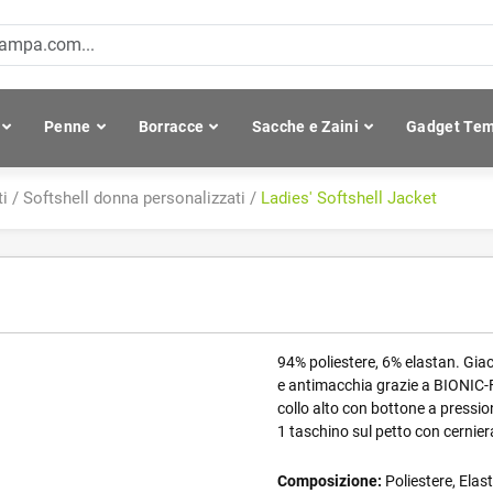
Penne
Borracce
Sacche e Zaini
Gadget Tem
ti
/
Softshell donna personalizzati
/
Ladies' Softshell Jacket
94% poliestere, 6% elastan. Giacc
e antimacchia grazie a BIONIC-
collo alto con bottone a pressio
1 taschino sul petto con cernier
Composizione:
Poliestere, Elas