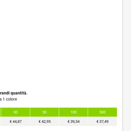
randi quantità.
a 1 colore
30
50
100
500
€
44,87
€
42,95
€
39,34
€
37,49