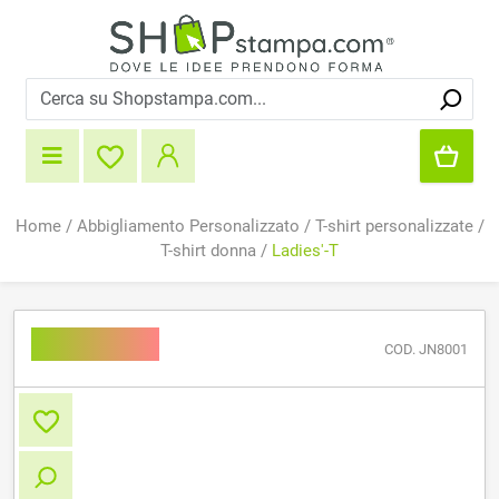
Home
/
Abbigliamento Personalizzato
/
T-shirt personalizzate
/
T-shirt donna
/
Ladies'-T
Ladies'-T
COD. JN8001