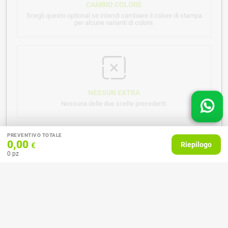
CAMBIO COLORE
Scegli questo optional se intendi cambiare il colore di stampa
per alcune varianti di colore.
NESSUN EXTRA
Nessuna delle due scelte precedenti.
PREVENTIVO TOTALE
0,00
Riepilogo
€
0
pz
Note per la stampa o altre indicazioni
Vuoi raccomandarci qualcosa?