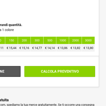
randi quantità.
a 1 colore
0
150
200
300
500
1000
2000
3000
,11
€
15,44
€
15,16
€
14,77
€
14,14
€
13,86
€
13,82
€
13,80
NE
CALCOLA PREVENTIVO
atuita
m, spediamo la tua merce gratuitamente. Se ti occorre una consegna