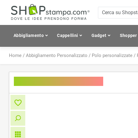
Abbigliamento
Cappellini
Gadget
Shopper
Home
/
Abbigliamento Personalizzato
/
Polo personalizzate
/
Ladies' Traditional Polo