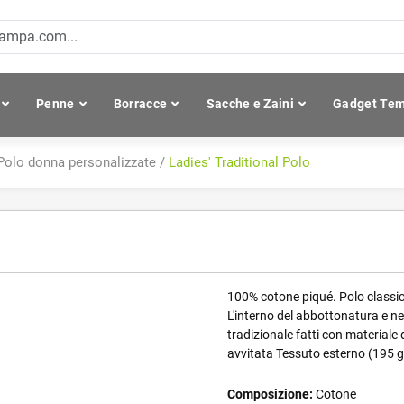
Penne
Borracce
Sacche e Zaini
Gadget Tem
Polo donna personalizzate
/
Ladies' Traditional Polo
100% cotone piqué. Polo classic
L'interno del abbottonatura e ne
tradizionale fatti con materiale 
avvitata Tessuto esterno (195 g
Composizione:
Cotone