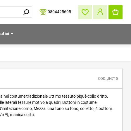
0804425695
atici
COD. JN715
a nel costume tradizionale Ottimo tessuto piquè-collo dritto,
lle laterali fessure motivo a quadri, Bottoni in costume
d'imitazione corno, Mezza luna tono su tono, colletto, 4 bottoni,
/m²), manica corta.