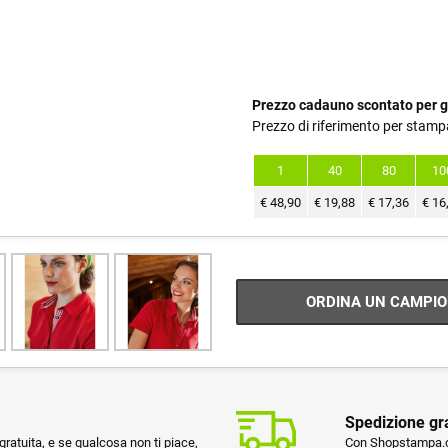
Prezzo cadauno scontato per g
Prezzo di riferimento per stamp
1
40
80
10
€
48,90
€
19,88
€
17,36
€
16
ORDINA UN CAMPIO
Spedizione gr
ratuita, e se qualcosa non ti piace,
Con Shopstampa.co