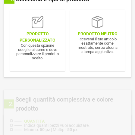
PRODOTTO NEUTRO
PRODOTTO
Riceverai il tuo articolo
PERSONALIZZATO
esattamente come
Con questa opzione
mostrato, senza alcuna
sceglierai come e dove
stampa aggiuntiva.
personalizzare il prodotto
scelto.
Scegli quantità complessiva e colore
2
prodotto
QUANTITÀ
Indica quanti pezzi vuoi acquistare.
Minimo:
50 pz
| Multipli
50 pz