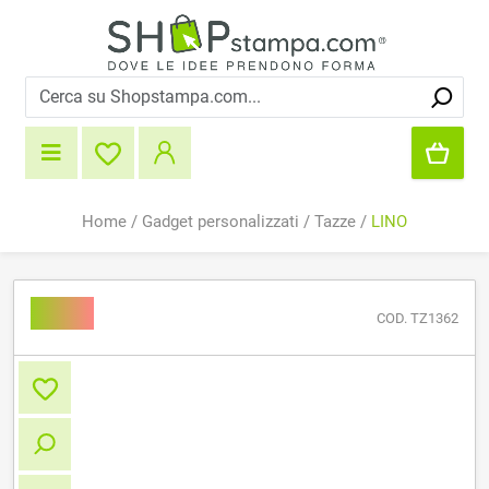
Home
/
Gadget personalizzati
/
Tazze
/
LINO
LINO
COD. TZ1362