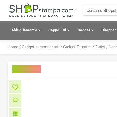
Abbigliamento
Cappellini
Gadget
Shopper
Home
/
Gadget personalizzati
/
Gadget Tematici
/
Estivi
/
Occh
MACUSA