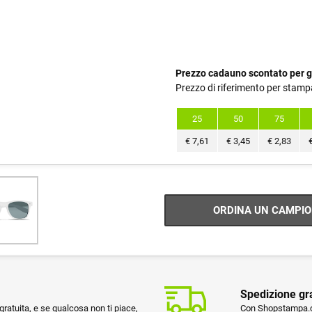
Prezzo cadauno scontato per g
Prezzo di riferimento per stamp
25
50
75
€
7,61
€
3,45
€
2,83
ORDINA UN CAMPIO
Spedizione gr
ratuita, e se qualcosa non ti piace,
Con Shopstampa.co