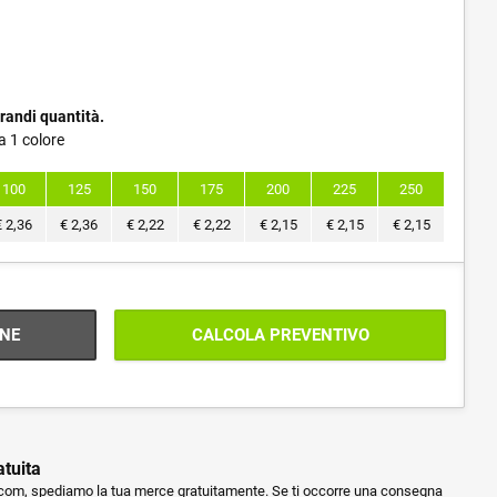
randi quantità.
a 1 colore
100
125
150
175
200
225
250
€
2,36
€
2,36
€
2,22
€
2,22
€
2,15
€
2,15
€
2,15
NE
CALCOLA PREVENTIVO
atuita
m, spediamo la tua merce gratuitamente. Se ti occorre una consegna