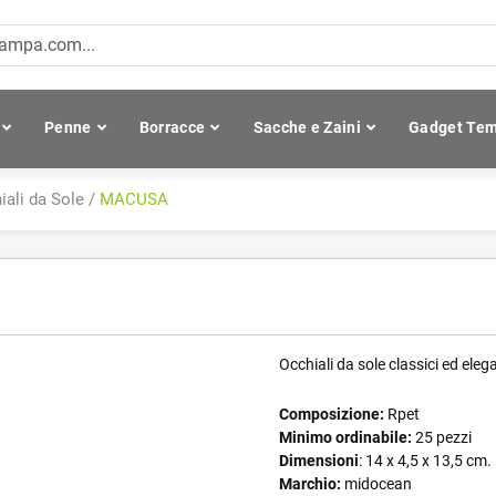
Penne
Borracce
Sacche e Zaini
Gadget Tem
iali da Sole
/
MACUSA
Occhiali da sole classici ed el
Composizione:
Rpet
Minimo ordinabile:
25 pezzi
Dimensioni
: 14 x 4,5 x 13,5 cm.
Marchio:
midocean