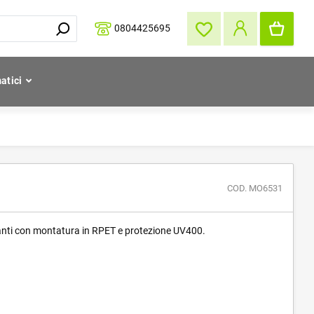
0804425695
atici
COD. MO6531
eganti con montatura in RPET e protezione UV400.