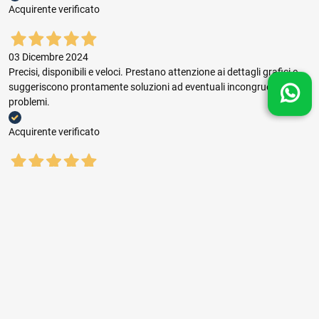
Acquirente verificato
03 Dicembre 2024
Precisi, disponibili e veloci. Prestano attenzione ai dettagli grafici e
suggeriscono prontamente soluzioni ad eventuali incongruenze e
problemi.
Acquirente verificato
03 Dicembre 2024
Buon rapporto prezzo qualità, ottima gestione dell'ordine e puntuale
consegna.
Acquirente verificato
01 Novembre 2024
sempre il top ,seri,veloci,con prezzi giusti consigliatissimi.