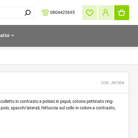
0804425695
atici
COD. JN1304
olletto in contrasto e polsini in piqué, cotone pettinato ring-
 polo, spacchi laterali, fettuccia sul collo in colore a contrasto,