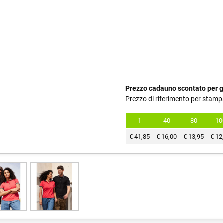
Prezzo cadauno scontato per g
Prezzo di riferimento per stamp
1
40
80
10
€
41,85
€
16,00
€
13,95
€
12