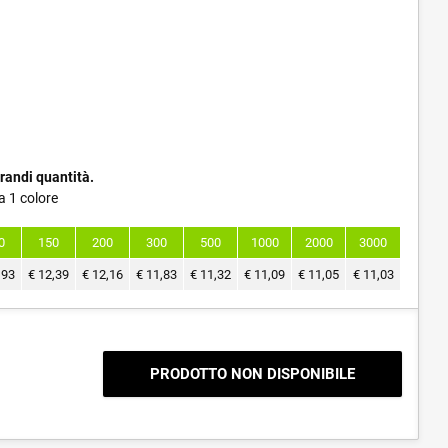
randi quantità.
a 1 colore
0
150
200
300
500
1000
2000
3000
,93
€
12,39
€
12,16
€
11,83
€
11,32
€
11,09
€
11,05
€
11,03
PRODOTTO NON DISPONIBILE