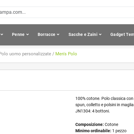
Penne
Borracce
Sacche e Zaini
Gadget Tem
Polo uomo personalizzate
/
Men's Polo
100% cotone. Polo classica con c
spun, colletto e polsini in maglia
JN1304: 4 bottoni.
Composizione:
Cotone
Minimo ordinabile:
1 pezzo