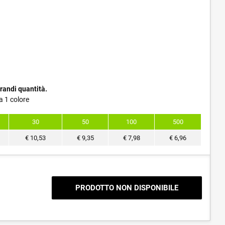
randi quantità.
a 1 colore
30
50
100
500
€
10,53
€
9,35
€
7,98
€
6,96
PRODOTTO NON DISPONIBILE