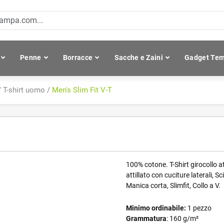
Penne
Borracce
Sacche e Zaini
Gadget Tem
/
T-shirt uomo
/
Men's Slim Fit V-T
100% cotone. T-Shirt girocollo at
attillato con cuciture laterali, 
Manica corta, Slimfit, Collo a V.
Minimo ordinabile:
1 pezzo
Grammatura
: 160 g/m²