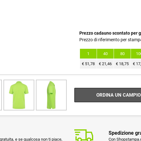
Prezzo cadauno scontato per g
Prezzo di riferimento per stamp
1
40
80
10
€
51,78
€
21,46
€
18,75
€
17
ORDINA UN CAMPIO
Spedizione gr
ratuita, e se qualcosa non ti piace,
Con Shopstampa.co