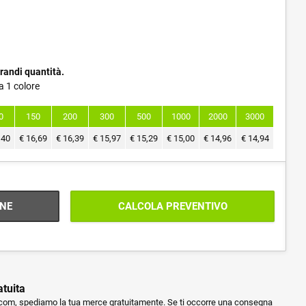
randi quantità.
a 1 colore
0
150
200
300
500
1000
2000
3000
,40
€
16,69
€
16,39
€
15,97
€
15,29
€
15,00
€
14,96
€
14,94
NE
CALCOLA PREVENTIVO
atuita
m, spediamo la tua merce gratuitamente. Se ti occorre una consegna