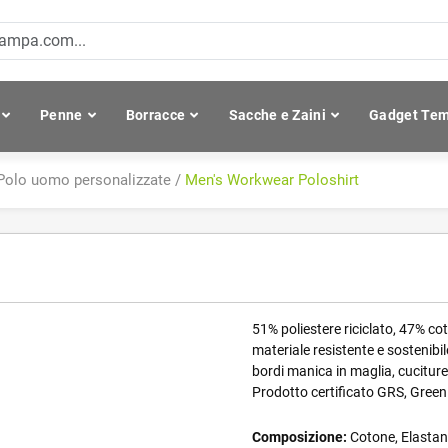
Penne
Borracce
Sacche e Zaini
Gadget Tem
Polo uomo personalizzate
/
Men's Workwear Poloshirt
51% poliestere riciclato, 47% co
materiale resistente e sostenibil
bordi manica in maglia, cuciture 
Prodotto certificato GRS, Green
Composizione:
Cotone, Elastane