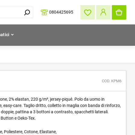
0804425695
atici
COD. KPM6
tone, 2% elastan, 220 g/m², jersey-piqué. Polo da uomo in
e, easy-care. Taglio dritto, colletto in maglia con banda di rinforzo,
doppie, pattina a 3 bottoni a contrasto, spacchetti laterali.
 Button e Oeko-Tex.
, Poliestere, Cotone, Elastane,