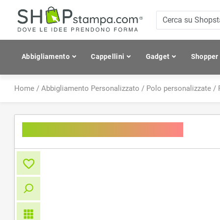
Abbigliamento
Cappellini
Gadget
Shopper
Home
/
Abbigliamento Personalizzato
/
Polo personalizzate
/
Men's Workwear Poloshirt