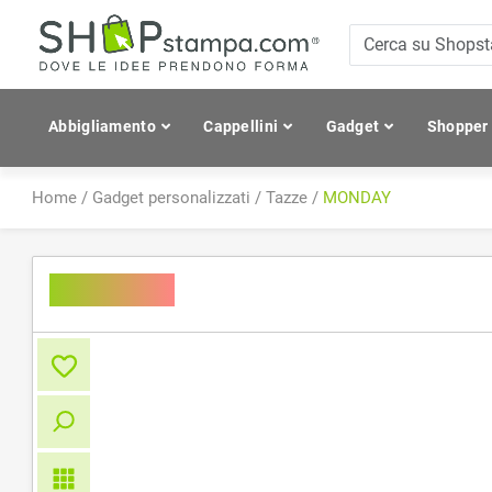
Abbigliamento
Cappellini
Gadget
Shopper
Home
/
Gadget personalizzati
/
Tazze
/
MONDAY
MONDAY