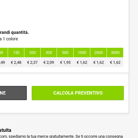
randi quantità.
a 1 colore
00
150
200
300
500
1000
2000
3000
,49
€
2,48
€
2,37
€
2,09
€
1,95
€
1,62
€
1,62
€
1,62
NE
CALCOLA PREVENTIVO
atuita
m, spediamo la tua merce gratuitamente. Se ti occorre una consegna