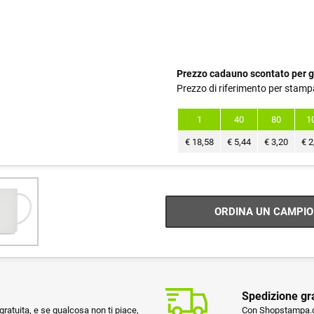
Prezzo cadauno scontato per g
Prezzo di riferimento per stamp
1
40
80
1
€
18,58
€
5,44
€
3,20
€
2
ORDINA UN CAMPIO
Spedizione gr
ratuita, e se qualcosa non ti piace,
Con Shopstampa.co