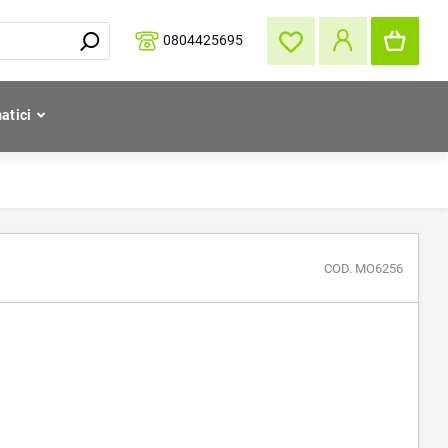
0804425695
atici
COD. MO6256