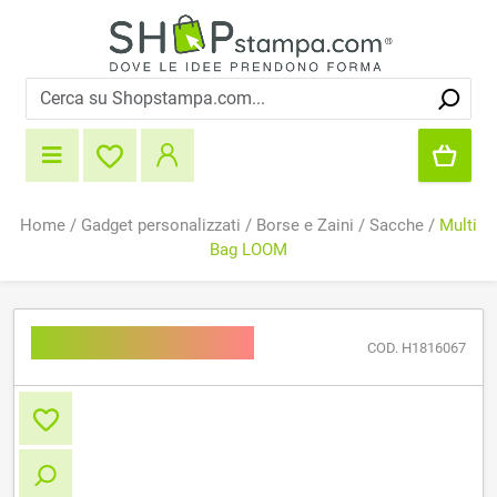
Home
/
Gadget personalizzati
/
Borse e Zaini
/
Sacche
/
Multi
Bag LOOM
Multi Bag LOOM
COD. H1816067