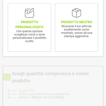
PRODOTTO NEUTRO
PRODOTTO
Riceverai il tuo articolo
PERSONALIZZATO
esattamente come
Con questa opzione
mostrato, senza alcuna
sceglierai come e dove
stampa aggiuntiva.
personalizzare il prodotto
scelto.
Scegli quantità complessiva e colore
prodotto
QUANTITÀ
Indica quanti pezzi vuoi acquistare.
Minimo:
300 pz
| Multipli
300 pz