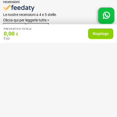
recensioni
Le nostre recensioni a 4 e 5 stelle.
Clicca qui per leggerle tutte >
Precedente
Successivo
PREVENTIVO TOTALE
0,00
Riepilogo
€
0
pz
07 Aprile 2026
consiglio
Acquirente verificato
27 Febbraio 2025
Ottime stampe e tempi celeri!
Acquirente verificato
18 Febbraio 2025
Il servizio molto buono, ho stampato con loro dei calendari, mi hanno