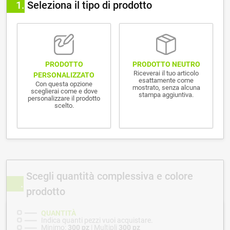
1
Seleziona il tipo di prodotto
PRODOTTO NEUTRO
PRODOTTO
Riceverai il tuo articolo
PERSONALIZZATO
esattamente come
Con questa opzione
mostrato, senza alcuna
sceglierai come e dove
stampa aggiuntiva.
personalizzare il prodotto
scelto.
Scegli quantità complessiva e colore
prodotto
QUANTITÀ
Indica quanti pezzi vuoi acquistare.
Minimo:
300 pz
| Multipli
300 pz