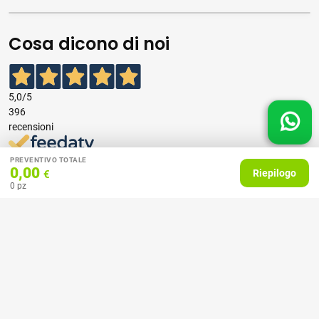
Cosa dicono di noi
5,0
/5
396
recensioni
Le nostre recensioni a 4 e 5 stelle.
PREVENTIVO TOTALE
0,00
Riepilogo
€
Clicca qui per leggerle tutte >
0
pz
Precedente
Successivo
07 Aprile 2026
consiglio
Acquirente verificato