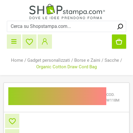
Home
/
Gadget personalizzati
/
Borse e Zaini
/
Sacche
/
Organic Cotton Draw Cord Bag
Organic Cotton Draw
COD.
Cord Bag
W118M