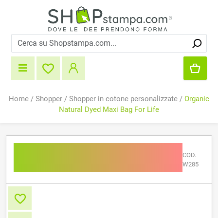
Home
/
Shopper
/
Shopper in cotone personalizzate
/
Organic
Natural Dyed Maxi Bag For Life
Organic Natural Dyed Maxi
COD.
Bag For Life
W285