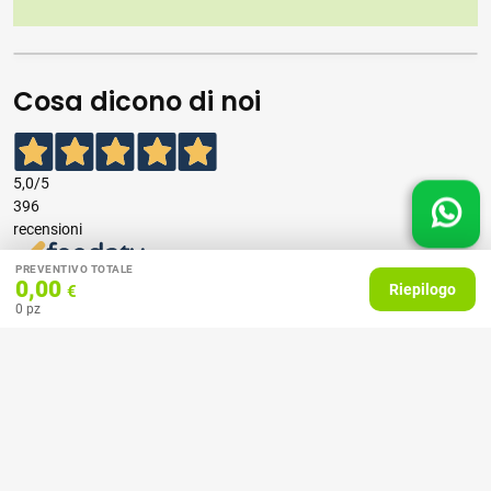
Cosa dicono di noi
5,0
/5
396
recensioni
PREVENTIVO TOTALE
Le nostre recensioni a 4 e 5 stelle.
0,00
Riepilogo
€
Clicca qui per leggerle tutte >
0
pz
Precedente
Successivo
07 Aprile 2026
consiglio
Acquirente verificato