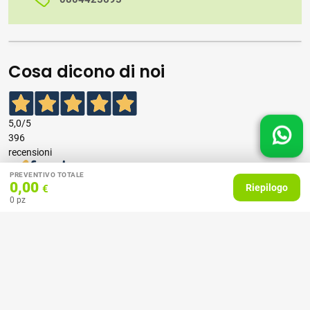
Cosa dicono di noi
5,0
/5
396
recensioni
PREVENTIVO TOTALE
0,00
Le nostre recensioni a 4 e 5 stelle.
Riepilogo
€
Clicca qui per leggerle tutte >
0
pz
Precedente
Successivo
07 Aprile 2026
consiglio
Acquirente verificato