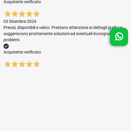
Acquirente verificato
03 Dicembre 2024
Precisi, disponibili e veloci. Prestano attenzione ai dettagli grafici e
suggeriscono prontamente soluzioni ad eventuali incongruenze e
problemi.
Acquirente verificato
03 Dicembre 2024
Buon rapporto prezzo qualità, ottima gestione dell'ordine e puntuale
consegna.
Acquirente verificato
01 Novembre 2024
sempre il top ,seri,veloci,con prezzi giusti consigliatissimi.