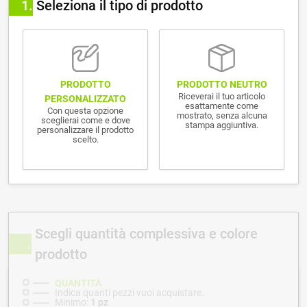
1
Seleziona il tipo di prodotto
PRODOTTO NEUTRO
PRODOTTO
Riceverai il tuo articolo
PERSONALIZZATO
esattamente come
Con questa opzione
mostrato, senza alcuna
sceglierai come e dove
stampa aggiuntiva.
personalizzare il prodotto
scelto.
Scegli quantità complessiva e colore
prodotto
QUANTITÀ
Indica quanti pezzi vuoi acquistare.
Minimo:
1 pz