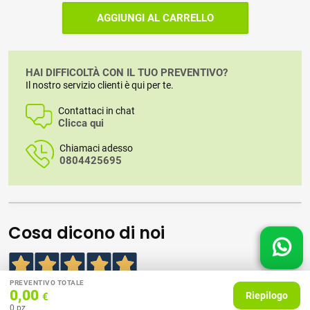
AGGIUNGI AL CARRELLO
HAI DIFFICOLTÀ CON IL TUO PREVENTIVO?
Il nostro servizio clienti è qui per te.
Contattaci in chat
Clicca qui
Chiamaci adesso
0804425695
Cosa dicono di noi
5,0
/5
PREVENTIVO TOTALE
0,00
Riepilogo
€
396
0
pz