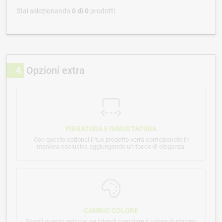
Stai selezionando
0
di
0
prodotti
4
Opzioni extra
PIEGATURA E IMBUSTATURA
Con questo optional il tuo prodotto verrà confezionato in
maniera esclusiva aggiungendo un tocco di eleganza.
CAMBIO COLORE
Scegli questo optional se intendi cambiare il colore di stampa