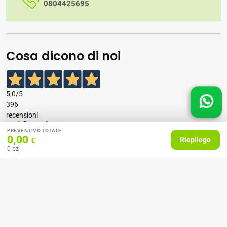
0804425695
Cosa dicono di noi
5,0
/5
396
recensioni
PREVENTIVO TOTALE
0,00
Riepilogo
Le nostre recensioni a 4 e 5 stelle.
€
0
pz
Clicca qui per leggerle tutte >
Precedente
Successivo
07 Aprile 2026
consiglio
Acquirente verificato