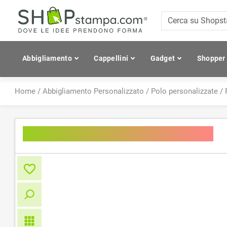
Abbigliamento
Cappellini
Gadget
Shopper
Home
/
Abbigliamento Personalizzato
/
Polo personalizzate
/
Polo da donna maniche corte