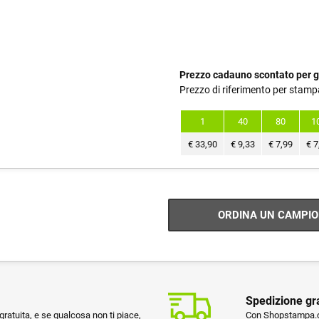
Prezzo cadauno scontato per g
Prezzo di riferimento per stamp
1
40
80
1
€
33,90
€
9,33
€
7,99
€
7
ORDINA UN CAMPIO
Spedizione gr
ratuita, e se qualcosa non ti piace,
Con Shopstampa.co