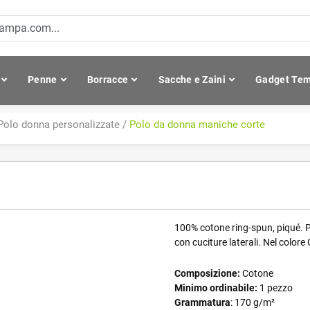
Penne
Borracce
Sacche e Zaini
Gadget Tem
Polo donna personalizzate
/
Polo da donna maniche corte
100% cotone ring-spun, piqué. Po
con cuciture laterali. Nel colo
Composizione:
Cotone
Minimo ordinabile:
1 pezzo
Grammatura
: 170 g/m²