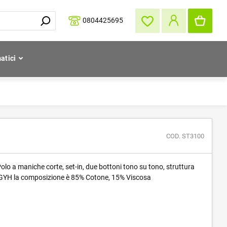
0804425695
atici
COD. ST3100
lo a maniche corte, set-in, due bottoni tono su tono, struttura
re GYH la composizione è 85% Cotone, 15% Viscosa