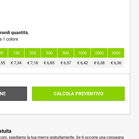
randi quantità.
a 1 colore
00
150
200
300
500
1000
2000
3000
,55
€
7,34
€
7,18
€
6,85
€
6,57
€
6,42
€
6,38
€
6,36
NE
CALCOLA PREVENTIVO
atuita
m, spediamo la tua merce gratuitamente. Se ti occorre una consegna