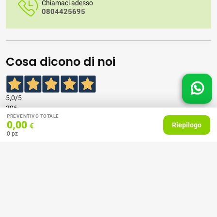
Chiamaci adesso
0804425695
Cosa dicono di noi
5,0
/5
396
PREVENTIVO TOTALE
recensioni
0,00
Riepilogo
€
0
pz
Le nostre recensioni a 4 e 5 stelle.
Clicca qui per leggerle tutte >
Precedente
Successivo
07 Aprile 2026
consiglio