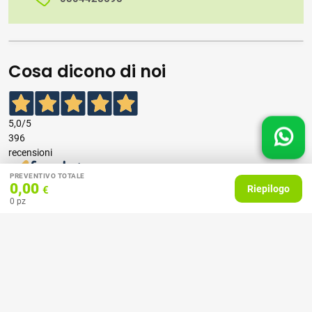
Cosa dicono di noi
5,0
/5
396
recensioni
PREVENTIVO TOTALE
0,00
Le nostre recensioni a 4 e 5 stelle.
Riepilogo
€
Clicca qui per leggerle tutte >
0
pz
Precedente
Successivo
07 Aprile 2026
consiglio
Acquirente verificato