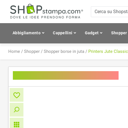
Abbigliamento
Cappellini
Gadget
Shopper
Home
/
Shopper
/
Shopper borse in juta
/
Printers Jute Classi
Printers Jute Classic Shopper