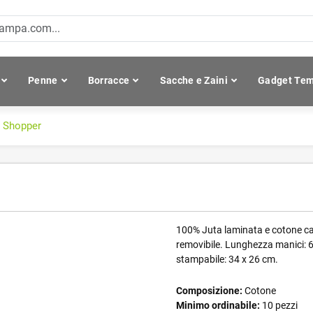
Penne
Borracce
Sacche e Zaini
Gadget Tem
c Shopper
100% Juta laminata e cotone can
removibile. Lunghezza manici: 60
stampabile: 34 x 26 cm.
Composizione:
Cotone
Minimo ordinabile:
10 pezzi