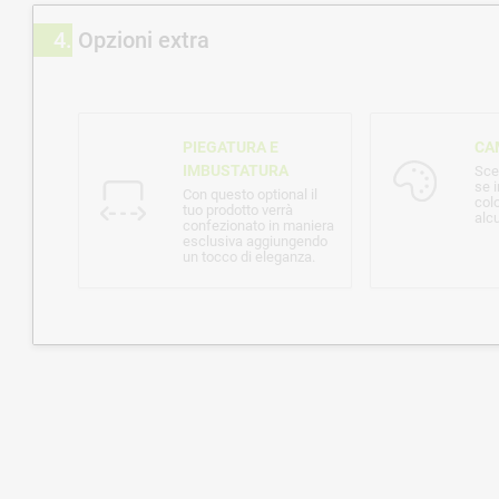
4
Opzioni extra
PIEGATURA E
CA
IMBUSTATURA
Sce
se i
Con questo optional il
col
tuo prodotto verrà
alcu
confezionato in maniera
esclusiva aggiungendo
un tocco di eleganza.
Note per la stampa o altre indicazioni