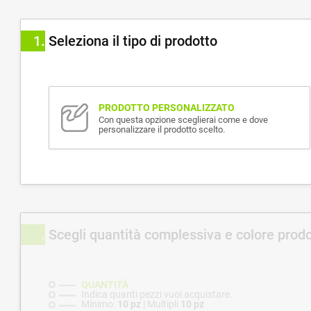
1
Seleziona il tipo di prodotto
PRODOTTO PERSONALIZZATO
Con questa opzione sceglierai come e dove
personalizzare il prodotto scelto.
Scegli quantità complessiva e colore prod
QUANTITÀ
Indica quanti pezzi vuoi acquistare.
Minimo:
10 pz
| Multipli
10 pz