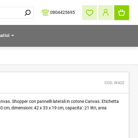
0804425695
atici
COD. W422
vas. Shopper con pannelli laterali in cotone Canvas. Etichetta
 cm, dimensioni: 42 x 33 x 19 cm, capacita': 21 litri, area