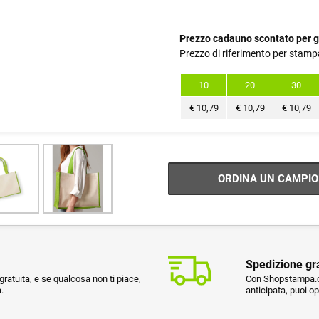
Prezzo cadauno scontato per g
Prezzo di riferimento per stamp
10
20
30
€
10,79
€
10,79
€
10,79
ORDINA UN CAMPIO
Spedizione gr
ratuita, e se qualcosa non ti piace,
Con Shopstampa.co
.
anticipata, puoi o