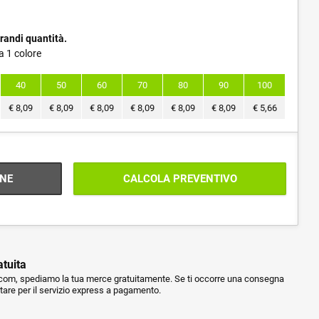
randi quantità.
a 1 colore
40
50
60
70
80
90
100
€
8,09
€
8,09
€
8,09
€
8,09
€
8,09
€
8,09
€
5,66
NE
CALCOLA PREVENTIVO
atuita
m, spediamo la tua merce gratuitamente. Se ti occorre una consegna
ptare per il servizio express a pagamento.