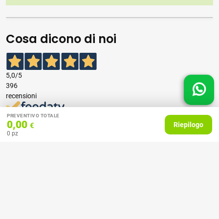
Cosa dicono di noi
5,0
/5
396
recensioni
PREVENTIVO TOTALE
Le nostre recensioni a 4 e 5 stelle.
0,00
Riepilogo
€
Clicca qui per leggerle tutte >
0
pz
Precedente
Successivo
07 Aprile 2026
consiglio
Acquirente verificato