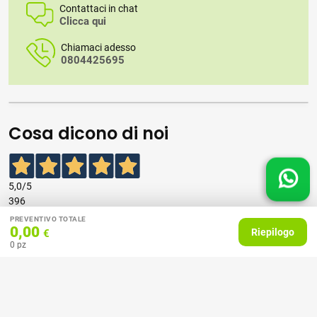
Contattaci in chat
Clicca qui
Chiamaci adesso
0804425695
Cosa dicono di noi
5,0
/5
396
recensioni
PREVENTIVO TOTALE
0,00
Riepilogo
€
0
pz
Le nostre recensioni a 4 e 5 stelle.
Clicca qui per leggerle tutte >
Precedente
Successivo