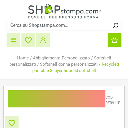
Home
/
Abbigliamento Personalizzato
/
Softshell
personalizzati
/
Softshell donna personalizzati
/
Recycled
printable 3-layer hooded softshell
Recycled printable 3-layer
COD.
hooded softshell
RER911F