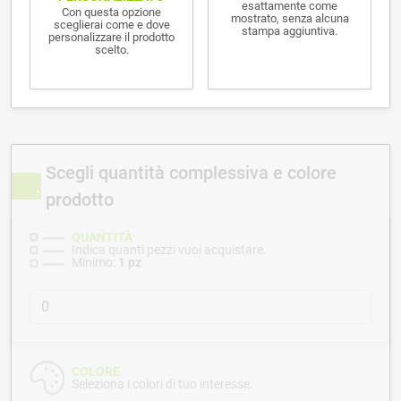
esattamente come
Con questa opzione
mostrato, senza alcuna
sceglierai come e dove
stampa aggiuntiva.
personalizzare il prodotto
scelto.
Scegli quantità complessiva e colore
prodotto
QUANTITÀ
Indica quanti pezzi vuoi acquistare.
Minimo:
1 pz
COLORE
Seleziona i colori di tuo interesse.