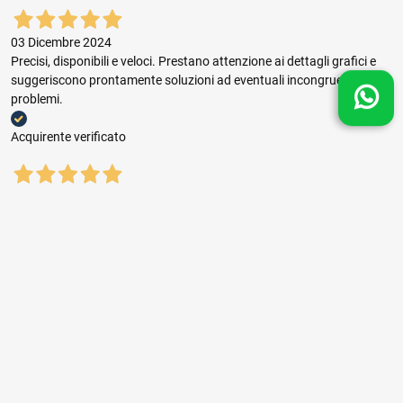
03 Dicembre 2024
Precisi, disponibili e veloci. Prestano attenzione ai dettagli grafici e
suggeriscono prontamente soluzioni ad eventuali incongruenze e
problemi.
Acquirente verificato
03 Dicembre 2024
Buon rapporto prezzo qualità, ottima gestione dell'ordine e puntuale
consegna.
Acquirente verificato
01 Novembre 2024
sempre il top ,seri,veloci,con prezzi giusti consigliatissimi.
Acquirente verificato