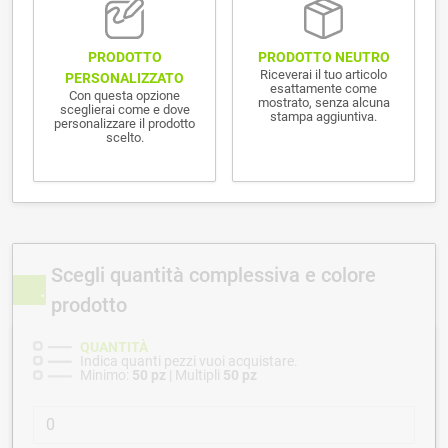
PRODOTTO NEUTRO
PRODOTTO
Riceverai il tuo articolo
PERSONALIZZATO
esattamente come
Con questa opzione
mostrato, senza alcuna
sceglierai come e dove
stampa aggiuntiva.
personalizzare il prodotto
scelto.
Scegli quantità complessiva e colore
prodotto
QUANTITÀ
Indica quanti pezzi vuoi acquistare.
Minimo:
50 pz
| Multipli
50 pz