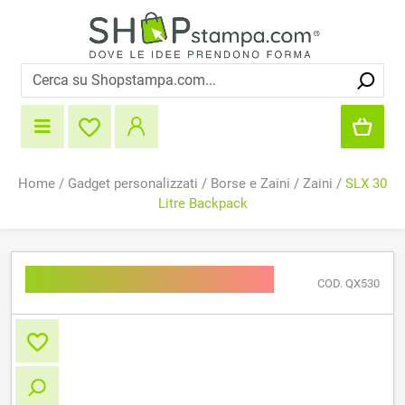
Home
/
Gadget personalizzati
/
Borse e Zaini
/
Zaini
/
SLX 30
Litre Backpack
SLX 30 Litre Backpack
COD. QX530