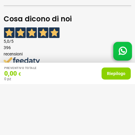
Cosa dicono di noi
5,0
/5
396
recensioni
PREVENTIVO TOTALE
Le nostre recensioni a 4 e 5 stelle.
0,00
Riepilogo
€
Clicca qui per leggerle tutte >
0
pz
Precedente
Successivo
07 Aprile 2026
consiglio
Acquirente verificato