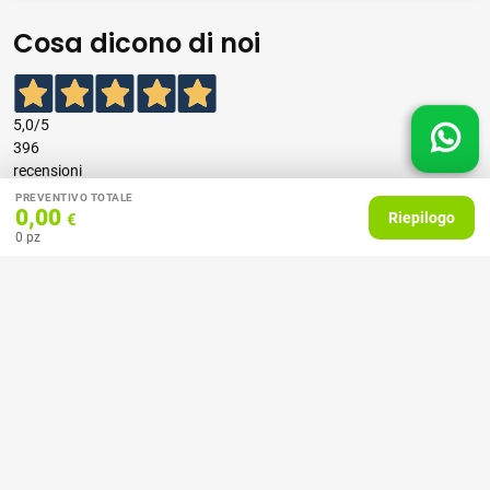
Cosa dicono di noi
5,0
/5
396
recensioni
PREVENTIVO TOTALE
0,00
Riepilogo
€
Le nostre recensioni a 4 e 5 stelle.
0
pz
Clicca qui per leggerle tutte >
Precedente
Successivo
07 Aprile 2026
consiglio
Acquirente verificato
27 Febbraio 2025