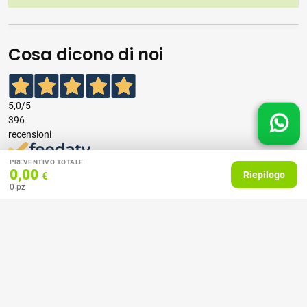
Cosa dicono di noi
5,0
/5
396
recensioni
PREVENTIVO TOTALE
Le nostre recensioni a 4 e 5 stelle.
0,00
Riepilogo
€
Clicca qui per leggerle tutte >
0
pz
Precedente
Successivo
07 Aprile 2026
consiglio
Acquirente verificato