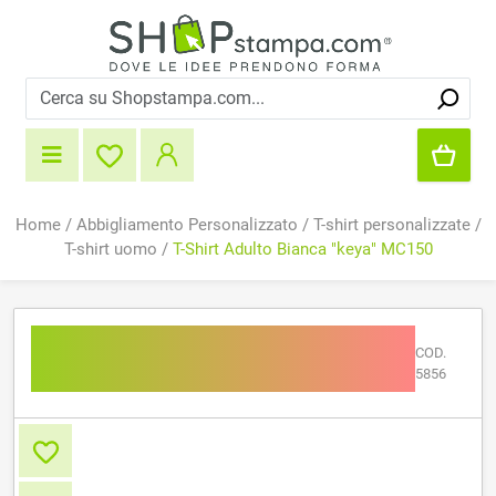
Home
/
Abbigliamento Personalizzato
/
T-shirt personalizzate
/
T-shirt uomo
/
T-Shirt Adulto Bianca "keya" MC150
T-Shirt Adulto Bianca
COD.
"keya" MC150
5856