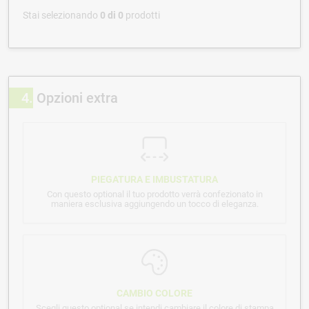
Stai selezionando
0
di
0
prodotti
4
Opzioni extra
PIEGATURA E IMBUSTATURA
Con questo optional il tuo prodotto verrà confezionato in
maniera esclusiva aggiungendo un tocco di eleganza.
CAMBIO COLORE
Scegli questo optional se intendi cambiare il colore di stampa