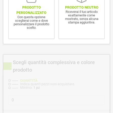
PRODOTTO NEUTRO
PRODOTTO
Riceverai il tuo articolo
PERSONALIZZATO
esattamente come
Con questa opzione
mostrato, senza alcuna
sceglierai come e dove
stampa aggiuntiva.
personalizzare il prodotto
scelto.
Scegli quantità complessiva e colore
prodotto
QUANTITÀ
Indica quanti pezzi vuoi acquistare.
Minimo:
1 pz