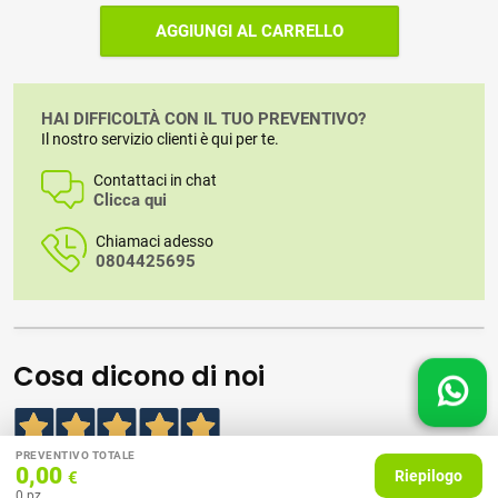
AGGIUNGI AL CARRELLO
HAI DIFFICOLTÀ CON IL TUO PREVENTIVO?
Il nostro servizio clienti è qui per te.
Contattaci in chat
Clicca qui
Chiamaci adesso
0804425695
Cosa dicono di noi
PREVENTIVO TOTALE
5,0
/5
0,00
Riepilogo
€
396
0
pz