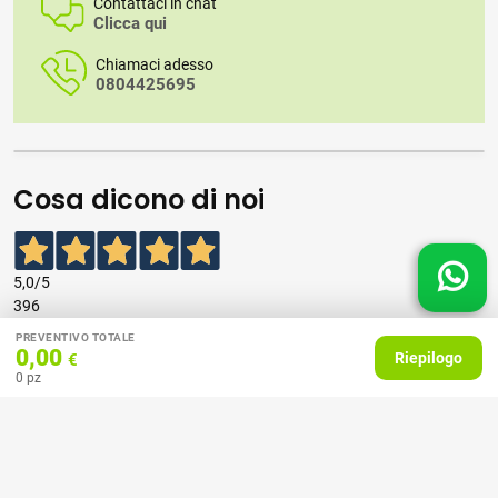
Contattaci in chat
Clicca qui
Chiamaci adesso
0804425695
Cosa dicono di noi
5,0
/5
396
recensioni
PREVENTIVO TOTALE
0,00
Riepilogo
€
0
pz
Le nostre recensioni a 4 e 5 stelle.
Clicca qui per leggerle tutte >
Precedente
Successivo
07 Aprile 2026