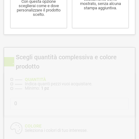
Con questa opzione
mostrato, senza alcuna
sceglierai come e dove
stampa aggiuntiva.
personalizzare il prodotto
scelto.
Scegli quantità complessiva e colore
prodotto
QUANTITÀ
Indica quanti pezzi vuoi acquistare.
Minimo:
1 pz
COLORE
Seleziona i colori di tuo interesse.