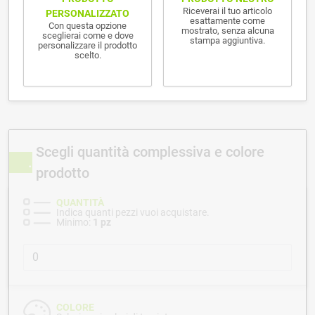
Riceverai il tuo articolo
PERSONALIZZATO
esattamente come
Con questa opzione
mostrato, senza alcuna
sceglierai come e dove
stampa aggiuntiva.
personalizzare il prodotto
scelto.
Scegli quantità complessiva e colore
prodotto
QUANTITÀ
Indica quanti pezzi vuoi acquistare.
Minimo:
1 pz
COLORE