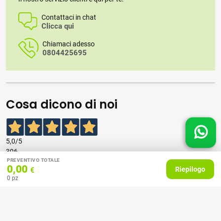
Contattaci in chat
Clicca qui
Chiamaci adesso
0804425695
Cosa dicono di noi
5,0
/5
396
PREVENTIVO TOTALE
recensioni
0,00
Riepilogo
€
0
pz
Le nostre recensioni a 4 e 5 stelle.
Clicca qui per leggerle tutte >
Precedente
Successivo