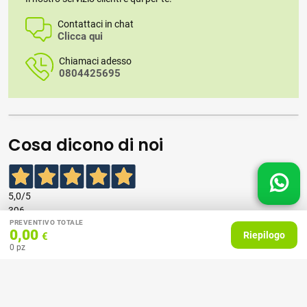
Contattaci in chat
Clicca qui
Chiamaci adesso
0804425695
Cosa dicono di noi
5,0
/5
396
PREVENTIVO TOTALE
recensioni
0,00
Riepilogo
€
0
pz
Le nostre recensioni a 4 e 5 stelle.
Clicca qui per leggerle tutte >
Precedente
Successivo