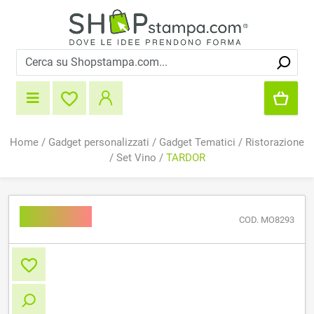
Home
/
Gadget personalizzati
/
Gadget Tematici
/
Ristorazione
/
Set Vino
/
TARDOR
TARDOR
COD. MO8293