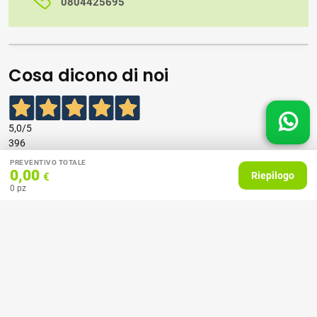
0804425695
Cosa dicono di noi
5,0
/5
396
recensioni
PREVENTIVO TOTALE
0,00
Riepilogo
€
0
pz
Le nostre recensioni a 4 e 5 stelle.
Clicca qui per leggerle tutte >
Precedente
Successivo
07 Aprile 2026
consiglio
Acquirente verificato