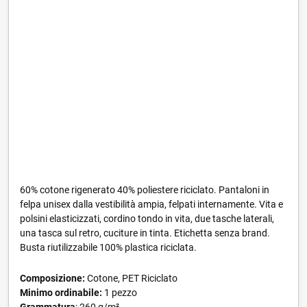
60% cotone rigenerato 40% poliestere riciclato. Pantaloni in
felpa unisex dalla vestibilità ampia, felpati internamente. Vita e
polsini elasticizzati, cordino tondo in vita, due tasche laterali,
una tasca sul retro, cuciture in tinta. Etichetta senza brand.
Busta riutilizzabile 100% plastica riciclata.
Composizione:
Cotone, PET Riciclato
Minimo ordinabile:
1 pezzo
Grammatura
: 260 g/m²