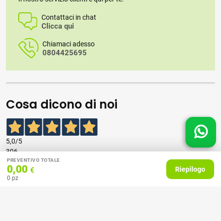
Contattaci in chat
Clicca qui
Chiamaci adesso
0804425695
Cosa dicono di noi
5,0
/5
396
PREVENTIVO TOTALE
recensioni
0,00
Riepilogo
€
0
pz
Le nostre recensioni a 4 e 5 stelle.
Clicca qui per leggerle tutte >
Precedente
Successivo