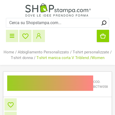
Home
/
Abbigliamento Personalizzato
/
T-shirt personalizzate
/
T-shirt donna
/
T-shirt manica corta V Triblend /Women
T-shirt manica corta V
COD.
Triblend /Women
BCTW058