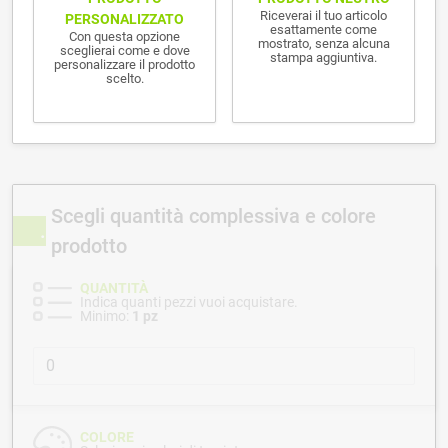
Riceverai il tuo articolo
PERSONALIZZATO
esattamente come
Con questa opzione
mostrato, senza alcuna
sceglierai come e dove
stampa aggiuntiva.
personalizzare il prodotto
scelto.
Scegli quantità complessiva e colore
prodotto
QUANTITÀ
Indica quanti pezzi vuoi acquistare.
Minimo:
1 pz
COLORE