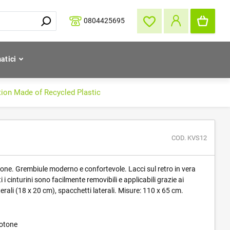
0804425695
atici
ion Made of Recycled Plastic
COD. KVS12
tone. Grembiule moderno e confortevole. Lacci sul retro in vera
i i cinturini sono facilmente removibili e applicabili grazie ai
erali (18 x 20 cm), spacchetti laterali. Misure: 110 x 65 cm.
Cotone