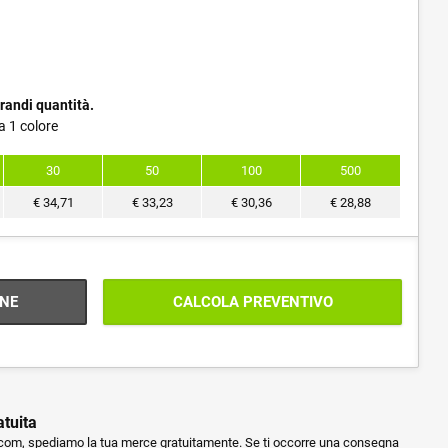
randi quantità.
a 1 colore
30
50
100
500
€
34,71
€
33,23
€
30,36
€
28,88
NE
CALCOLA PREVENTIVO
atuita
m, spediamo la tua merce gratuitamente. Se ti occorre una consegna