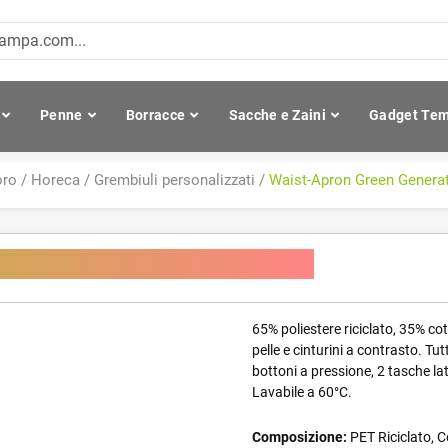
Penne
Borracce
Sacche e Zaini
Gadget Tem
oro
/
Horeca
/
Grembiuli personalizzati
/
Waist-Apron Green Generat
Made of Recycled Plastic
65% poliestere riciclato, 35% co
pelle e cinturini a contrasto. Tutt
bottoni a pressione, 2 tasche lat
Lavabile a 60°C.
Composizione:
PET Riciclato, 