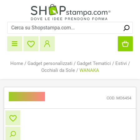
Home
/
Gadget personalizzati
/
Gadget Tematici
/
Estivi
/
Occhiali da Sole
/
WANAKA
WANAKA
COD. MO6454